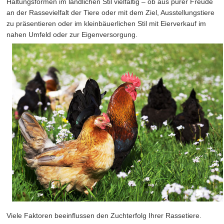
Haltungsformen im ländlichen Stil vielfältig – ob aus purer Freude
an der Rassevielfalt der Tiere oder mit dem Ziel, Ausstellungstiere
zu präsentieren oder im kleinbäuerlichen Stil mit Eierverkauf im
nahen Umfeld oder zur Eigenversorgung.
Viele Faktoren beeinflussen den Zuchterfolg Ihrer Rassetiere.