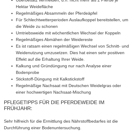
Überbesatz vermeiden, d.h. nicht mehr als 2 Pferde je
Hektar Weidefläche
Regelmäßiges Absammeln der Pferdeäpfel
Für Schlechtwetterperioden Auslaufkoppel bereitstellen, um
die Weide zu schonen
Umtriebsweide mit wöchentlichen Wechsel der Koppeln
Regelmäßiges Abmähen der Weidereste
Es ist ratsam einen regelmäßigen Wechsel von Schnitt- und
Weidenutzung umzusetzen. Dies hat einen sehr positiven
Effekt auf die Erhaltung Ihrer Weide.
Kalkung und Gründüngung nur nach Analyse einer
Bodenprobe
Stickstoff-Düngung mit Kalkstickstoff
Regelmäßige Nachsaat mit Deutschen Weidelgras oder
einer hochwertigen Nachsaat-Mischung
PFLEGETIPPS FÜR DIE PFERDEWEIDE IM
FRÜHJAHR:
Sehr hilfreich für die Ermittlung des Nährstoffbedarfes ist die
Durchführung einer Bodenuntersuchung.