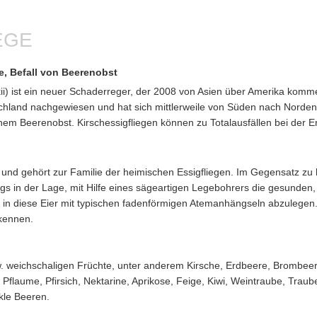
EGE
e, Befall von Beerenobst
ukii) ist ein neuer Schaderreger, der 2008 von Asien über Amerika ko
chland nachgewiesen und hat sich mittlerweile von Süden nach Norden
em Beerenobst. Kirschessigfliegen können zu Totalausfällen bei der Er
ß und gehört zur Familie der heimischen Essigfliegen. Im Gegensatz zu 
ngs in der Lage, mit Hilfe eines sägeartigen Legebohrers die gesunden,
 in diese Eier mit typischen fadenförmigen Atemanhängseln abzulegen
kennen.
w. weichschaligen Früchte, unter anderem Kirsche, Erdbeere, Brombee
Pflaume, Pfirsich, Nektarine, Aprikose, Feige, Kiwi, Weintraube, Traube
kle Beeren.