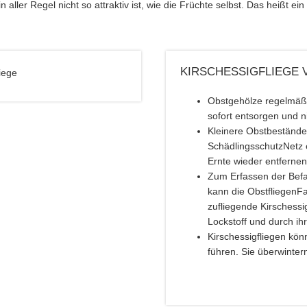
n aller Regel nicht so attraktiv ist, wie die Früchte selbst. Das heißt ei
KIRSCHESSIGFLIEGE
Obstgehölze regelmäßi
sofort entsorgen und n
Kleinere Obstbeständ
SchädlingsschutzNetz 
Ernte wieder entfernen
Zum Erfassen der Befal
kann die ObstfliegenFa
zufliegende Kirschessi
Lockstoff und durch ih
Kirschessigfliegen kön
führen. Sie überwinte