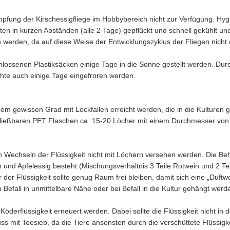
kämpfung der Kirschessigfliege im Hobbybereich nicht zur Verfügung. H
ten in kurzen Abständen (alle 2 Tage) gepflückt und schnell gekühlt un
 werden, da auf diese Weise der Entwicklungszyklus der Fliegen nicht 
schlossenen Plastiksäcken einige Tage in die Sonne gestellt werden. Dur
üchte auch einige Tage eingefroren werden.
inem gewissen Grad mit Lockfallen erreicht werden, die in die Kulture
chließbaren PET Flaschen ca. 15-20 Löcher mit einem Durchmesser von
n Wechseln der Flüssigkeit nicht mit Löchern versehen werden. Die Beh
in und Apfelessig besteht (Mischungsverhältnis 3 Teile Rotwein und 2 Tei
r der Flüssigkeit sollte genug Raum frei bleiben, damit sich eine „Duft
efall in unmittelbare Nähe oder bei Befall in die Kultur gehängt werd
Köderflüssigkeit erneuert werden. Dabei sollte die Flüssigkeit nicht in
ss mit Teesieb, da die Tiere ansonsten durch die verschüttete Flüssig